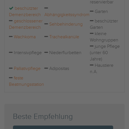
reservierbar
beschützter
Garten
Demenzbereich
Abhängigkeitssyndrom
geschlossener
beschützter
Sehbehinderung
Demenzbereich
Garten
kleine
Wachkoma
Trachealkanüle
Wohngruppen
junge Pflege
Intensivpflege
Niederflurbetten
(unter 60
Jahre)
Haustiere
Palliativpflege
Adipositas
n.A.
feste
Beatmungsstation
Beste Empfehlung