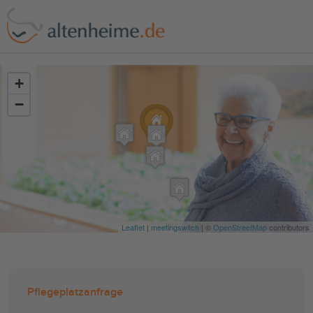
?>
+
−
Leaflet
|
meetingswitch
| ©
OpenStreetMap
contributors
Pflegeplatzanfrage