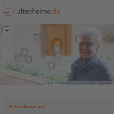
?>
+
−
Leaflet
|
meetingswitch
| ©
OpenStreetMap
contributors
Pflegeplatzanfrage