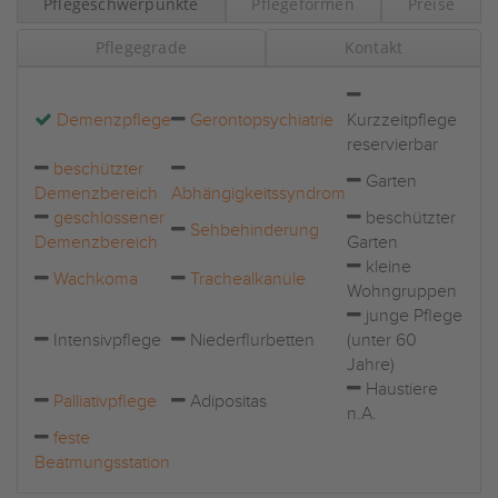
Pflegeschwerpunkte
Pflegeformen
Preise
Pflegegrade
Kontakt
Demenzpflege
Gerontopsychiatrie
Kurzzeitpflege
reservierbar
beschützter
Garten
Demenzbereich
Abhängigkeitssyndrom
geschlossener
beschützter
Sehbehinderung
Demenzbereich
Garten
kleine
Wachkoma
Trachealkanüle
Wohngruppen
junge Pflege
Intensivpflege
Niederflurbetten
(unter 60
Jahre)
Haustiere
Palliativpflege
Adipositas
n.A.
feste
Beatmungsstation