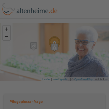
?>
+
−
Leaflet
|
meetingswitch
| ©
OpenStreetMap
contributors
Pflegeplatzanfrage