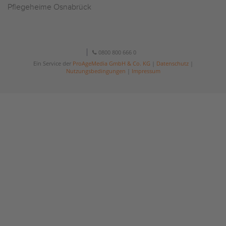
Pflegeheime Osnabrück
0800 800 666 0
Ein Service der
ProAgeMedia GmbH & Co. KG
|
Datenschutz
|
Nutzungsbedingungen
|
Impressum