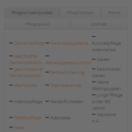
Pflegeschwerpunkte
Pflegeformen
Preise
Pflegegrade
Kontakt
Demenzpflege
Gerontopsychiatrie
Kurzzeitpflege
reservierbar
beschützter
Garten
Demenzbereich
Abhängigkeitssyndrom
geschlossener
beschützter
Sehbehinderung
Demenzbereich
Garten
kleine
Wachkoma
Trachealkanüle
Wohngruppen
junge Pflege
Intensivpflege
Niederflurbetten
(unter 60
Jahre)
Haustiere
Palliativpflege
Adipositas
n.A.
feste