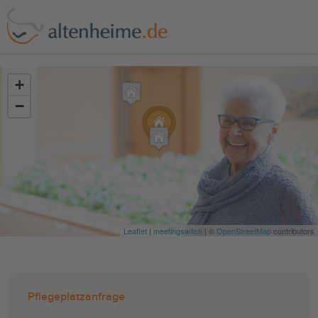
?>
+
−
Leaflet
|
meetingswitch
| ©
OpenStreetMap
contributors
Pflegeplatzanfrage