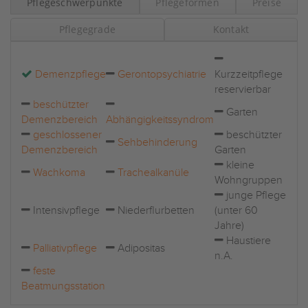
Pflegeschwerpunkte
Pflegeformen
Preise
Pflegegrade
Kontakt
Demenzpflege
Gerontopsychiatrie
Kurzzeitpflege
reservierbar
beschützter
Garten
Demenzbereich
Abhängigkeitssyndrom
geschlossener
beschützter
Sehbehinderung
Demenzbereich
Garten
kleine
Wachkoma
Trachealkanüle
Wohngruppen
junge Pflege
Intensivpflege
Niederflurbetten
(unter 60
Jahre)
Haustiere
Palliativpflege
Adipositas
n.A.
feste
Beatmungsstation