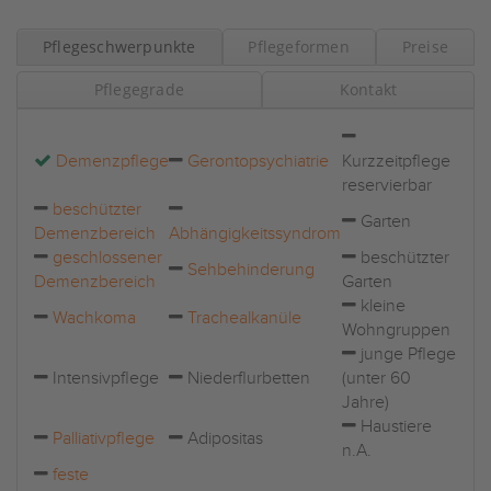
Pflegeschwerpunkte
Pflegeformen
Preise
Pflegegrade
Kontakt
Demenzpflege
Gerontopsychiatrie
Kurzzeitpflege
reservierbar
beschützter
Garten
Demenzbereich
Abhängigkeitssyndrom
geschlossener
beschützter
Sehbehinderung
Demenzbereich
Garten
kleine
Wachkoma
Trachealkanüle
Wohngruppen
junge Pflege
Intensivpflege
Niederflurbetten
(unter 60
Jahre)
Haustiere
Palliativpflege
Adipositas
n.A.
feste