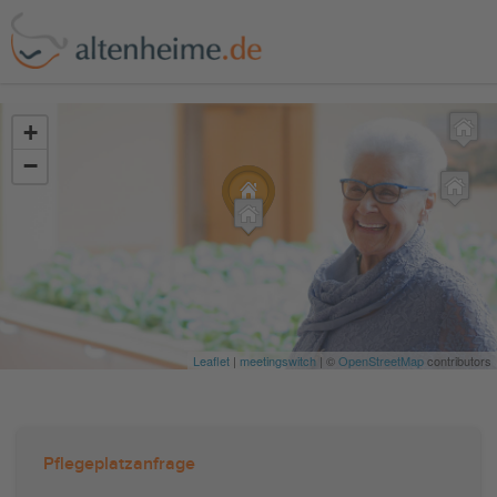
?>
+
−
Leaflet
|
meetingswitch
| ©
OpenStreetMap
contributors
Pflegeplatzanfrage