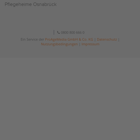
Pflegeheime Osnabrück
0800 800 666 0
Ein Service der
ProAgeMedia GmbH & Co. KG
|
Datenschutz
|
Nutzungsbedingungen
|
Impressum