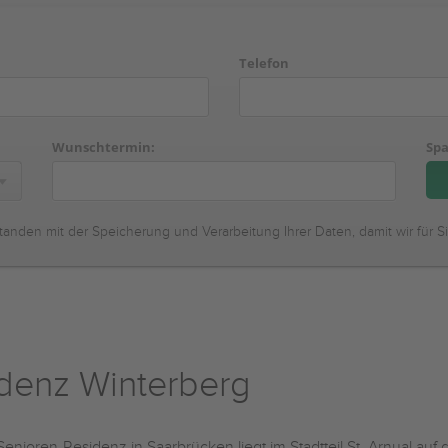
Telefon
Wunschtermin:
Spa
tanden mit der Speicherung und Verarbeitung Ihrer Daten, damit wir für S
idenz Winterberg
Senioren-Residenz in Saarbrücken liegt im Stadtteil St. Arnual a