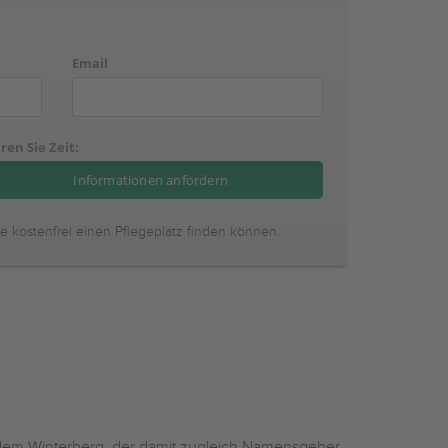
Email
ren Sie Zeit:
ie kostenfrei einen Pflegeplatz finden können.
uf dem Winterberg, der damit zugleich Namensgeber