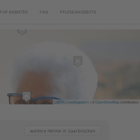
FÜR ANBIETER
FAQ
PFLEGEANGEBOTE
Leaflet
|
meetingswitch
| ©
OpenStreetMap
contributors
weitere Heime in Saarbrücken