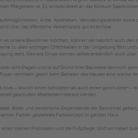
unser Pflegeheim ist. Es schließt direkt an das Klinikum Saarbrücke
aufsmöglichkeiten, Ärzte, Apotheken, Verwaltungszentren sowie 
sind über das öffentliche Verkehrsnetz gut erreichbar.
 es unsere Bewohner möchten, können sie natürlich auch den 
gerne zu allen wichtigen Örtlichkeiten in der Umgebung fährt und a
ügung steht. Kleinere Dinge können selbstverständlich auch über
 über acht Etagen und ist auf Grund ihrer Bauweise dennoch gemü
e Foyer vermitteln gleich beim Betreten des Hauses eine warme At
s zwei – sowohl einen behüteten als auch einen geschützten – e
ziell geschulten Mitarbeitern betreut werden.
staltet, Bilder und persönliche Gegenstände der Bewohner geben j
 warmen Farben gestaltetes Farbkonzept im ganzen Haus.
einen kleinen Frisörsalon und die Fußpflege. Und wir haben zu