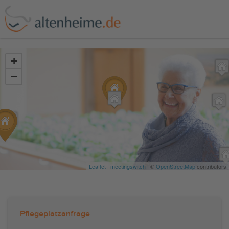
?>
+
−
Leaflet
|
meetingswitch
| ©
OpenStreetMap
contributors
Pflegeplatzanfrage