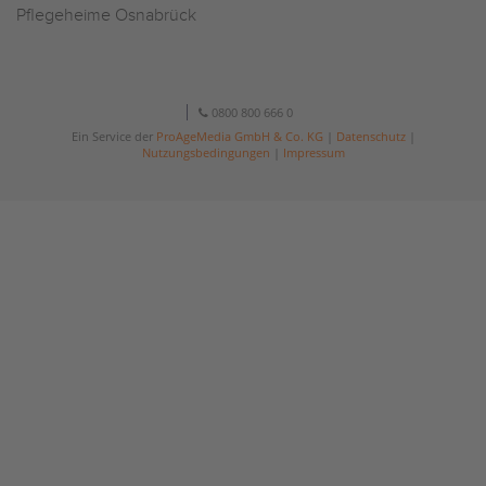
Pflegeheime Osnabrück
0800 800 666 0
Ein Service der
ProAgeMedia GmbH & Co. KG
|
Datenschutz
|
Nutzungsbedingungen
|
Impressum