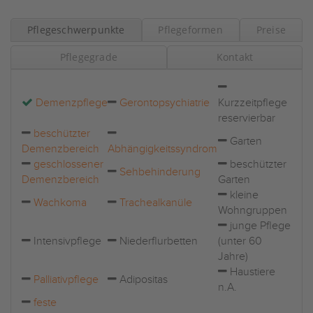
Pflegeschwerpunkte
Pflegeformen
Preise
Pflegegrade
Kontakt
Demenzpflege
Gerontopsychiatrie
Kurzzeitpflege
reservierbar
beschützter
Garten
Demenzbereich
Abhängigkeitssyndrom
geschlossener
beschützter
Sehbehinderung
Demenzbereich
Garten
kleine
Wachkoma
Trachealkanüle
Wohngruppen
junge Pflege
Intensivpflege
Niederflurbetten
(unter 60
Jahre)
Haustiere
Palliativpflege
Adipositas
n.A.
feste