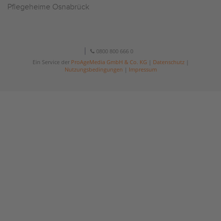
Pflegeheime Osnabrück
0800 800 666 0
Ein Service der
ProAgeMedia GmbH & Co. KG
|
Datenschutz
|
Nutzungsbedingungen
|
Impressum