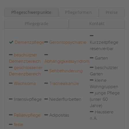
Pflegeschwerpunkte
Pflegeformen
Preise
Pflegegrade
Kontakt
Demenzpflege
Gerontopsychiatrie
Kurzzeitpflege
reservierbar
beschützter
Garten
Demenzbereich
Abhängigkeitssyndrom
geschlossener
beschützter
Sehbehinderung
Demenzbereich
Garten
kleine
Wachkoma
Trachealkanüle
Wohngruppen
junge Pflege
Intensivpflege
Niederflurbetten
(unter 60
Jahre)
Haustiere
Palliativpflege
Adipositas
n.A.
feste