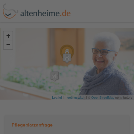
?>
+
−
Leaflet
|
meetingswitch
| ©
OpenStreetMap
contributors
Pflegeplatzanfrage