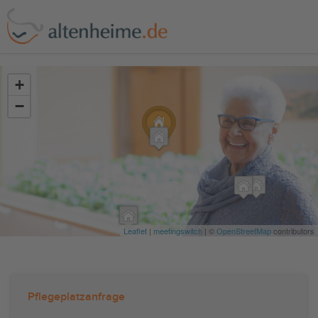
?>
+
−
Leaflet
|
meetingswitch
| ©
OpenStreetMap
contributors
Pflegeplatzanfrage