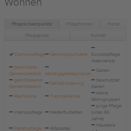
Wohnen
Pflegeschwerpunkte
Pflegeformen
Preise
Pflegegrade
Kontakt
Demenzpflege
Gerontopsychiatrie
Kurzzeitpflege
reservierbar
beschützter
Garten
Demenzbereich
Abhängigkeitssyndrom
geschlossener
beschützter
Sehbehinderung
Demenzbereich
Garten
kleine
Wachkoma
Trachealkanüle
Wohngruppen
junge Pflege
Intensivpflege
Niederflurbetten
(unter 60
Jahre)
Haustiere
Palliativpflege
Adipositas