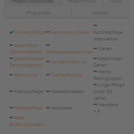
Pflegeschwerpunkte
Pflegeformen
Preise
Pflegegrade
Kontakt
Demenzpflege
Gerontopsychiatrie
Kurzzeitpflege
reservierbar
beschützter
Garten
Demenzbereich
Abhängigkeitssyndrom
geschlossener
beschützter
Sehbehinderung
Demenzbereich
Garten
kleine
Wachkoma
Trachealkanüle
Wohngruppen
junge Pflege
Intensivpflege
Niederflurbetten
(unter 60
Jahre)
Haustiere
Palliativpflege
Adipositas
n.A.
feste
Beatmungsstation