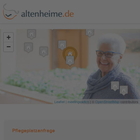
?>
+
−
Leaflet
|
meetingswitch
| ©
OpenStreetMap
contributors
Pflegeplatzanfrage