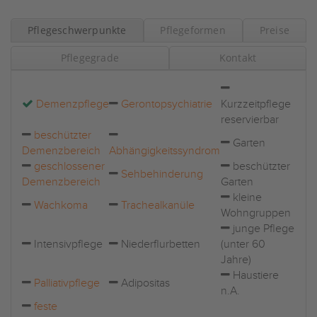
Pflegeschwerpunkte
Pflegeformen
Preise
Pflegegrade
Kontakt
Demenzpflege
Gerontopsychiatrie
Kurzzeitpflege
reservierbar
beschützter
Garten
Demenzbereich
Abhängigkeitssyndrom
geschlossener
beschützter
Sehbehinderung
Demenzbereich
Garten
kleine
Wachkoma
Trachealkanüle
Wohngruppen
junge Pflege
Intensivpflege
Niederflurbetten
(unter 60
Jahre)
Haustiere
Palliativpflege
Adipositas
n.A.
feste