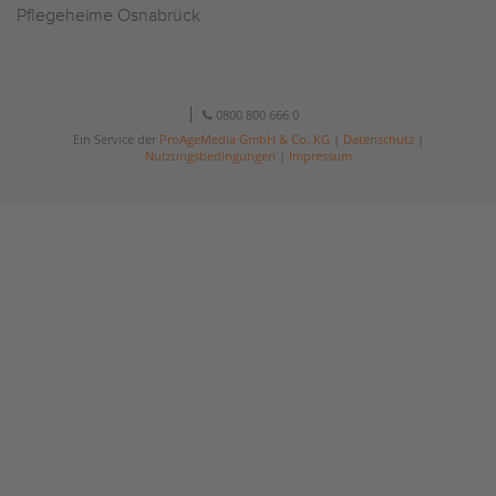
Pflegeheime Osnabrück
0800 800 666 0
Ein Service der
ProAgeMedia GmbH & Co. KG
|
Datenschutz
|
Nutzungsbedingungen
|
Impressum