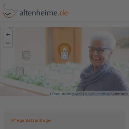
?>
+
−
Leaflet
|
meetingswitch
| ©
OpenStreetMap
contributors
Pflegeplatzanfrage