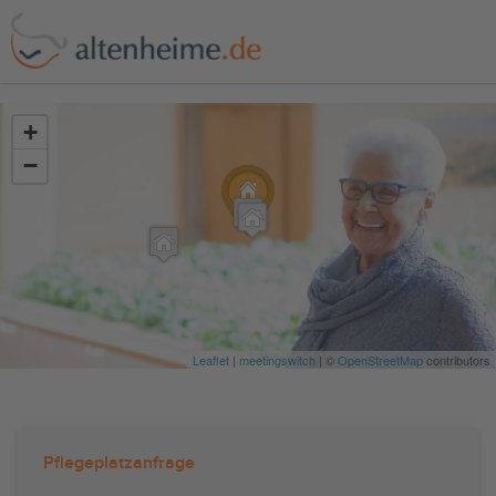
?>
+
−
Leaflet
|
meetingswitch
| ©
OpenStreetMap
contributors
Pflegeplatzanfrage