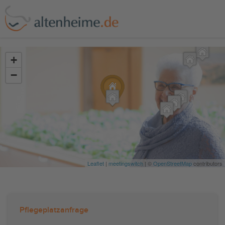
?>
+
−
Leaflet
|
meetingswitch
| ©
OpenStreetMap
contributors
Pflegeplatzanfrage