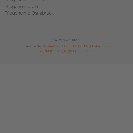
Pflegeheime Düren
Pflegeheime Ulm
Pflegeheime Osnabrück
0800 800 666 0
Ein Service der
ProAgeMedia GmbH & Co. KG
|
Datenschutz
|
Nutzungsbedingungen
|
Impressum