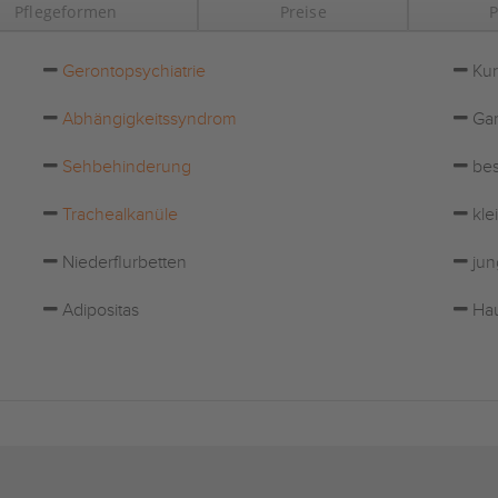
Pflegeformen
Preise
P
Gerontopsychiatrie
Kur
Abhängigkeitssyndrom
Gar
Sehbehinderung
bes
Trachealkanüle
kle
Niederflurbetten
jun
Adipositas
Hau