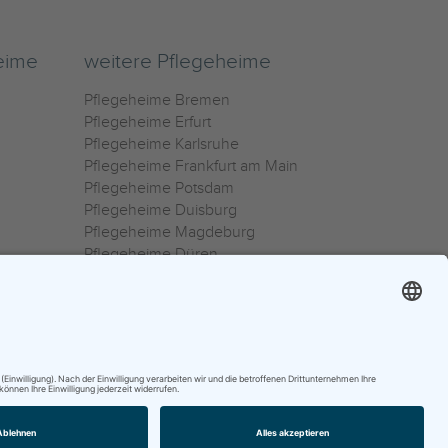
eime
weitere Pflegeheime
Pflegeheime Bremen
Pflegeheime Erfurt
Pflegeheime Karlsruhe
Pflegeheime Frankfurt am Main
Pflegeheime Potsdam
Pflegeheime Duisburg
Pflegeheime Magdeburg
Pflegeheime Düren
Pflegeheime Ulm
Pflegeheime Osnabrück
0800 800 666 0