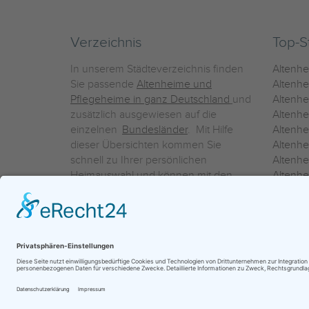
Verzeichnis
Top-S
In unserem Städteverzeichnis finden
Altenh
Sie passende
Altenheime und
Altenhe
Pflegeheime in ganz Deutschland
und
Altenh
zusätzlich ausgewiesen auf die
Altenh
einzelnen
Bundesländer
. Mit Hilfe
Altenh
dieser Übersichten kommen Sie
Altenh
schnell zu Ihrer persönlichen
Altenhe
Heimauswahl und können mit den
Altenh
Detailinformationen über die
Altenh
einzelnen Häuser Leistungsvergleiche
Altenhe
vornehmen.
Ein Service der
ProAgeMedia GmbH & Co. KG
|
Datenschutz
|
Nutz