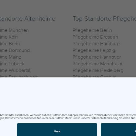
tandorte Altenheime
Top-Standorte Pflegeh
eime München
Pflegeheime Berlin
ime Köln
Pflegeheime Dresden
eime Bonn
Pflegeheime Hamburg
eime Dortmund
Pflegeheime Leipzig
eime Mainz
Pflegeheime Hannover
eime Lübeck
Pflegeheime Mannheim
ime Wuppertal
Pflegeheime Heidelberg
eime Braunschweig
Pflegeheime Cottbus
eime Oldenburg
Pflegeheime Göttingen
ime Heilbronn
Pflegeheime Kassel
ungsbedingungen
|
Impressum