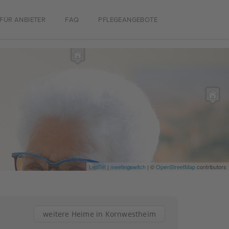
FÜR ANBIETER
FAQ
PFLEGEANGEBOTE
Leaflet
|
meetingswitch
| ©
OpenStreetMap
contributors
weitere Heime in Kornwestheim