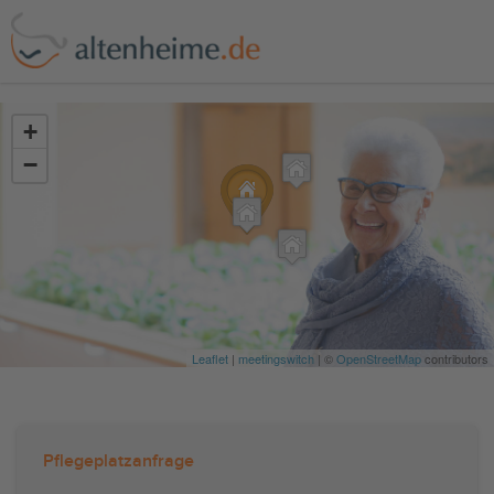
?>
+
−
Leaflet
|
meetingswitch
| ©
OpenStreetMap
contributors
Pflegeplatzanfrage