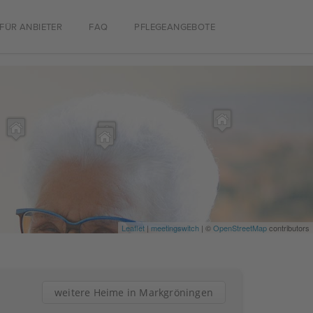
FÜR ANBIETER
FAQ
PFLEGEANGEBOTE
Leaflet
|
meetingswitch
| ©
OpenStreetMap
contributors
weitere Heime in Markgröningen