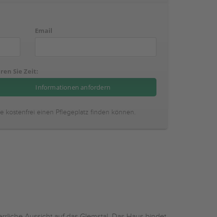
Email
ren Sie Zeit:
ie kostenfrei einen Pflegeplatz finden können.
rrliche Aussicht auf das Glemstal. Das Haus bindet