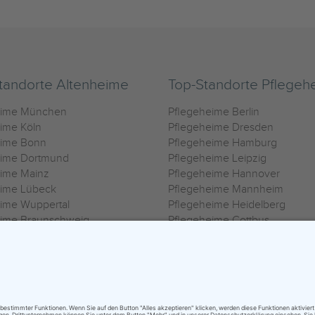
tandorte Altenheime
Top-Standorte Pflegeh
eime München
Pflegeheime Berlin
ime Köln
Pflegeheime Dresden
eime Bonn
Pflegeheime Hamburg
eime Dortmund
Pflegeheime Leipzig
eime Mainz
Pflegeheime Hannover
eime Lübeck
Pflegeheime Mannheim
ime Wuppertal
Pflegeheime Heidelberg
eime Braunschweig
Pflegeheime Cottbus
eime Oldenburg
Pflegeheime Göttingen
ime Heilbronn
Pflegeheime Kassel