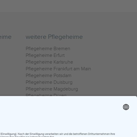
eime
weitere Pflegeheime
Pflegeheime Bremen
Pflegeheime Erfurt
Pflegeheime Karlsruhe
Pflegeheime Frankfurt am Main
Pflegeheime Potsdam
Pflegeheime Duisburg
Pflegeheime Magdeburg
Pflegeheime Düren
Pflegeheime Ulm
Pflegeheime Osnabrück