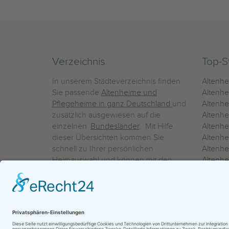
Verzeichnis
Top-S
In unserem Städteverzeichnis finden
Altenh
Sie passende
Altenheime und
Altenhe
Pflegeheime in ganz Deutschland
und
Altenh
zusätzlich ausgewiesen auf die
Altenh
einzelnen
Bundesländer
. Mit Hilfe
Altenh
dieser Übersichten kommen Sie
Altenh
schnell zu Ihrer persönlichen
Altenhe
Heimauswahl und können mit den
Altenh
Detailinformationen über die
Altenh
einzelnen Häuser Leistungsvergleiche
Altenhe
vornehmen.