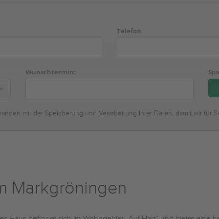
Telefon
Wunschtermin:
Spa
tanden mit der Speicherung und Verarbeitung Ihrer Daten, damit wir für S
m Markgröningen
es Haus befindet sich im Wohngebiet „Auf Hart“ und bietet eine he