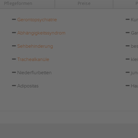
Pflegeformen
Preise
P
Gerontopsychiatrie
Kur
Abhängigkeitssyndrom
Gar
Sehbehinderung
bes
Trachealkanüle
kle
Niederflurbetten
jun
Adipositas
Hau