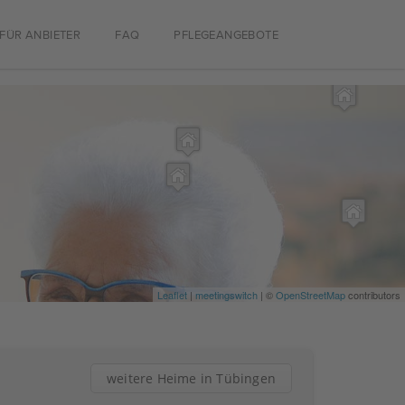
FÜR ANBIETER
FAQ
PFLEGEANGEBOTE
Leaflet
|
meetingswitch
| ©
OpenStreetMap
contributors
weitere Heime in Tübingen