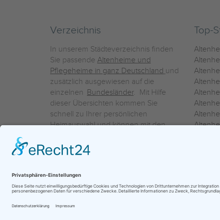
Verzeichnis
Top-S
In unserem Städteverzeichnis finden
Altenh
Sie passende
Altenheime und
Altenhe
Pflegeheime in ganz Deutschland
und
Altenh
zusätzlich ausgewiesen auf die
Altenh
einzelnen
Bundesländer
. Mit Hilfe
Altenh
dieser Übersichten kommen Sie
Altenh
schnell zu Ihrer persönlichen
Altenhe
Heimauswahl und können mit den
Altenh
Detailinformationen über die
Altenh
einzelnen Häuser Leistungsvergleiche
Altenhe
vornehmen.
Ein Service der
ProAgeMedia GmbH & Co. KG
|
Datenschutz
|
Nutz