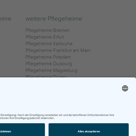
eime
weitere Pflegeheime
Pflegeheime Bremen
Pflegeheime Erfurt
Pflegeheime Karlsruhe
Pflegeheime Frankfurt am Main
Pflegeheime Potsdam
Pflegeheime Duisburg
Pflegeheime Magdeburg
Pflegeheime Düren
Pflegeheime Ulm
Pflegeheime Osnabrück
0800 800 666 0