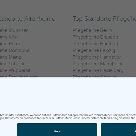
tandorte Altenheime
Top-Standorte Pflegeh
eime München
Pflegeheime Berlin
ime Köln
Pflegeheime Dresden
eime Bonn
Pflegeheime Hamburg
eime Dortmund
Pflegeheime Leipzig
eime Mainz
Pflegeheime Hannover
eime Lübeck
Pflegeheime Mannheim
ime Wuppertal
Pflegeheime Heidelberg
eime Braunschweig
Pflegeheime Cottbus
eime Oldenburg
Pflegeheime Göttingen
ime Heilbronn
Pflegeheime Kassel
ungsbedingungen
|
Impressum