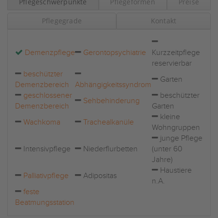
Pflegeschwerpunkte
Pflegeformen
Preise
Pflegegrade
Kontakt
Demenzpflege
Gerontopsychiatrie
Kurzzeitpflege
reservierbar
beschützter
Garten
Demenzbereich
Abhängigkeitssyndrom
geschlossener
beschützter
Sehbehinderung
Demenzbereich
Garten
kleine
Wachkoma
Trachealkanüle
Wohngruppen
junge Pflege
Intensivpflege
Niederflurbetten
(unter 60
Jahre)
Haustiere
Palliativpflege
Adipositas
n.A.
feste
Beatmungsstation