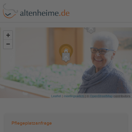
?>
+
−
Leaflet
|
meetingswitch
| ©
OpenStreetMap
contributors
Pflegeplatzanfrage