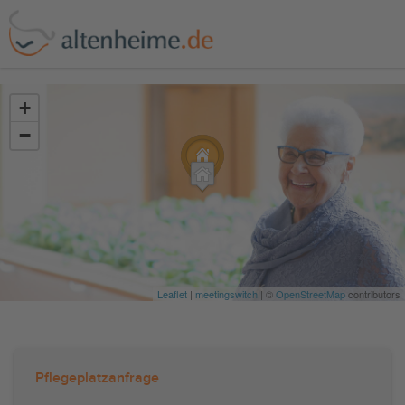
?>
+
−
Leaflet
|
meetingswitch
| ©
OpenStreetMap
contributors
Pflegeplatzanfrage