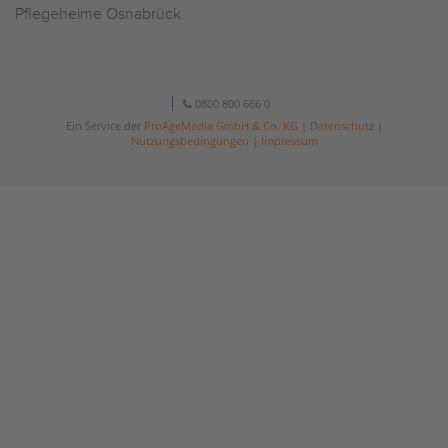
Pflegeheime Osnabrück
0800 800 666 0
Ein Service der
ProAgeMedia GmbH & Co. KG
|
Datenschutz
|
Nutzungsbedingungen
|
Impressum