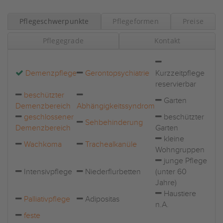
Pflegeschwerpunkte
Pflegeformen
Preise
Pflegegrade
Kontakt
Demenzpflege
Gerontopsychiatrie
Kurzzeitpflege
reservierbar
beschützter
Garten
Demenzbereich
Abhängigkeitssyndrom
geschlossener
beschützter
Sehbehinderung
Demenzbereich
Garten
kleine
Wachkoma
Trachealkanüle
Wohngruppen
junge Pflege
Intensivpflege
Niederflurbetten
(unter 60
Jahre)
Haustiere
Palliativpflege
Adipositas
n.A.
feste