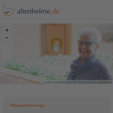
?>
+
−
Leaflet
|
meetingswitch
| ©
OpenStreetMap
contributors
Pflegeplatzanfrage