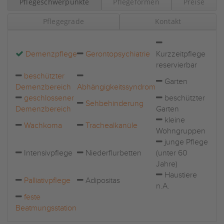
Pflegeschwerpunkte
Pflegeformen
Preise
Pflegegrade
Kontakt
Demenzpflege
Gerontopsychiatrie
Kurzzeitpflege
reservierbar
beschützter
Garten
Demenzbereich
Abhängigkeitssyndrom
geschlossener
beschützter
Sehbehinderung
Demenzbereich
Garten
kleine
Wachkoma
Trachealkanüle
Wohngruppen
junge Pflege
Intensivpflege
Niederflurbetten
(unter 60
Jahre)
Haustiere
Palliativpflege
Adipositas
n.A.
feste
Beatmungsstation