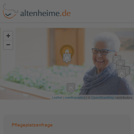
?>
+
−
Leaflet
|
meetingswitch
| ©
OpenStreetMap
contributors
Pflegeplatzanfrage