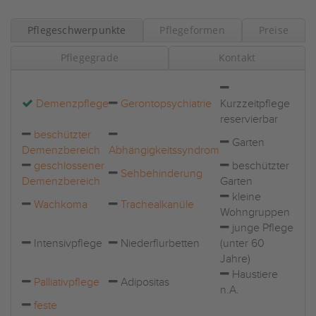
Pflegeschwerpunkte
Pflegeformen
Preise
Pflegegrade
Kontakt
Demenzpflege
Gerontopsychiatrie
Kurzzeitpflege
reservierbar
beschützter
Garten
Demenzbereich
Abhängigkeitssyndrom
geschlossener
beschützter
Sehbehinderung
Demenzbereich
Garten
kleine
Wachkoma
Trachealkanüle
Wohngruppen
junge Pflege
Intensivpflege
Niederflurbetten
(unter 60
Jahre)
Haustiere
Palliativpflege
Adipositas
n.A.
feste