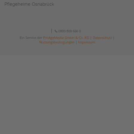
Pflegeheime Osnabrück
0800 800 666 0
Ein Service der
ProAgeMedia GmbH & Co. KG
|
Datenschutz
|
Nutzungsbedingungen
|
Impressum