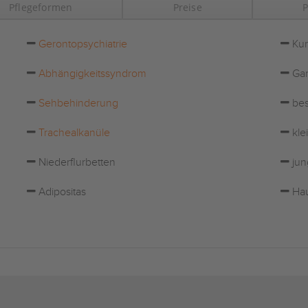
Pflegeformen
Preise
P
Gerontopsychiatrie
Kur
Abhängigkeitssyndrom
Gar
Sehbehinderung
bes
Trachealkanüle
kle
Niederflurbetten
jun
Adipositas
Hau