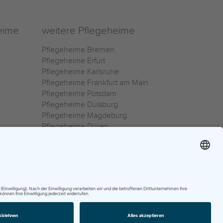
eime
weitere Pflegeheime
Pflegeheime Bremen
Pflegeheime Erfurt
Pflegeheime Karlsruhe
Pflegeheime Frankfurt am Main
Pflegeheime Potsdam
Pflegeheime Duisburg
Pflegeheime Magdeburg
Pflegeheime Düren
Pflegeheime Ulm
Pflegeheime Osnabrück
0800 800 666 0