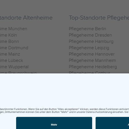
tandorte Altenheime
Top-Standorte Pflegeh
eime München
Pflegeheime Berlin
ime Köln
Pflegeheime Dresden
eime Bonn
Pflegeheime Hamburg
eime Dortmund
Pflegeheime Leipzig
eime Mainz
Pflegeheime Hannover
eime Lübeck
Pflegeheime Mannheim
ime Wuppertal
Pflegeheime Heidelberg
eime Braunschweig
Pflegeheime Cottbus
eime Oldenburg
Pflegeheime Göttingen
ime Heilbronn
Pflegeheime Kassel
ungsbedingungen
|
Impressum