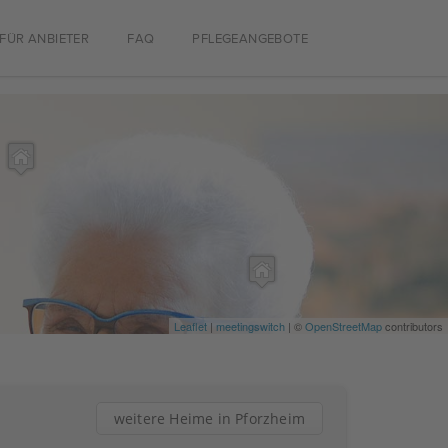
FÜR ANBIETER
FAQ
PFLEGEANGEBOTE
Leaflet
|
meetingswitch
| ©
OpenStreetMap
contributors
weitere Heime in Pforzheim