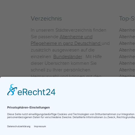
Verzeichnis
Top-S
In unserem Städteverzeichnis finden
Altenh
Sie passende
Altenheime und
Altenhe
Pflegeheime in ganz Deutschland
und
Altenh
zusätzlich ausgewiesen auf die
Altenh
einzelnen
Bundesländer
. Mit Hilfe
Altenh
dieser Übersichten kommen Sie
Altenh
schnell zu Ihrer persönlichen
Altenhe
Heimauswahl und können mit den
Altenh
Detailinformationen über die
Altenh
einzelnen Häuser Leistungsvergleiche
Altenhe
vornehmen.
Ein Service der
ProAgeMedia GmbH & Co. KG
|
Datenschutz
|
Nutz