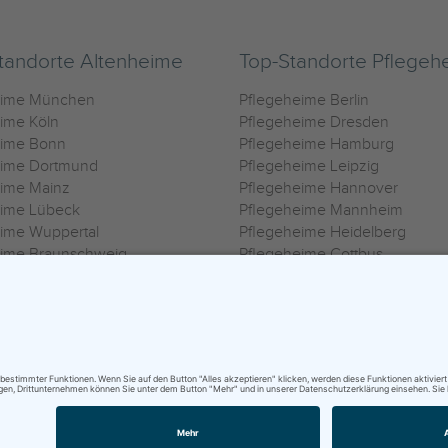
tandorte Altenheime
Top-Standorte Pflegeh
eime München
Pflegeheime Berlin
ime Köln
Pflegeheime Dresden
eime Bonn
Pflegeheime Hamburg
eime Dortmund
Pflegeheime Leipzig
eime Mainz
Pflegeheime Hannover
eime Lübeck
Pflegeheime Mannheim
ime Wuppertal
Pflegeheime Heidelberg
eime Braunschweig
Pflegeheime Cottbus
eime Oldenburg
Pflegeheime Göttingen
ime Heilbronn
Pflegeheime Kassel
ungsbedingungen
|
Impressum