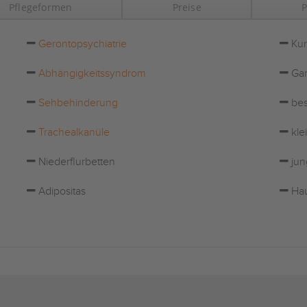
Pflegeformen
Preise
P
Gerontopsychiatrie
Kur
Abhängigkeitssyndrom
Gar
Sehbehinderung
bes
Trachealkanüle
kle
Niederflurbetten
jun
Adipositas
Hau