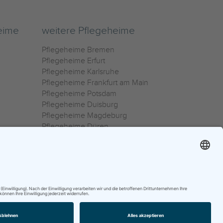
eime
weitere Pflegeheime
Pflegeheime Bremen
Pflegeheime Erfurt
Pflegeheime Karlsruhe
Pflegeheime Frankfurt am Main
Pflegeheime Potsdam
Pflegeheime Duisburg
Pflegeheime Magdeburg
Pflegeheime Düren
Pflegeheime Ulm
Pflegeheime Osnabrück
0800 800 666 0