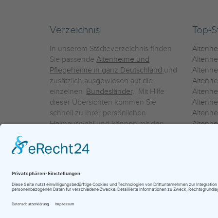
Verzeichnis
Top-S
In unserem Städteverzeichnis finden
Altenh
Sie passende
Altenheime und
Altenhe
Pflegeheime in ganz Deutschland
und
Altenh
zusätzlich ausgewiesen auf die
Altenh
einzelnen
Bundesländer
. Mit Hilfe
Altenh
dieser Übersichten kommen Sie
Altenh
schnell zu Ihrer persönlichen
Altenhe
Heimauswahl und können mit den
Altenh
Detailinformationen über die
Altenh
einzelnen Häuser Leistungsvergleiche
Altenhe
vornehmen.
Ein Service der
ProAgeMedia GmbH & Co. KG
|
Datenschutz
|
Nutz