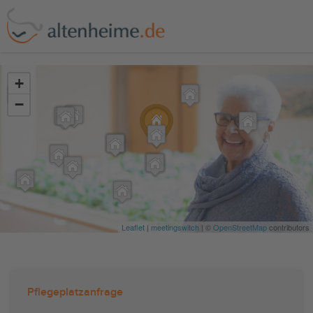
?>
+
−
Leaflet
|
meetingswitch
| ©
OpenStreetMap
contributors
Pflegeplatzanfrage