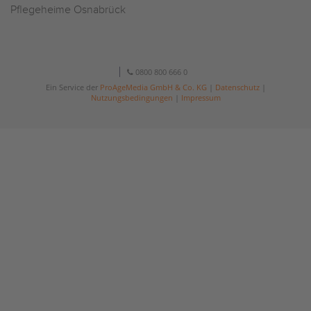
Pflegeheime Osnabrück
0800 800 666 0
Ein Service der
ProAgeMedia GmbH & Co. KG
|
Datenschutz
|
Nutzungsbedingungen
|
Impressum