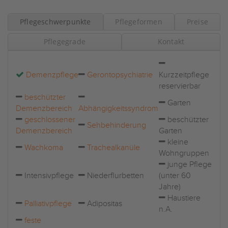
Pflegeschwerpunkte
Pflegeformen
Preise
Pflegegrade
Kontakt
Demenzpflege
Gerontopsychiatrie
Kurzzeitpflege
reservierbar
beschützter
Garten
Demenzbereich
Abhängigkeitssyndrom
geschlossener
beschützter
Sehbehinderung
Demenzbereich
Garten
kleine
Wachkoma
Trachealkanüle
Wohngruppen
junge Pflege
Intensivpflege
Niederflurbetten
(unter 60
Jahre)
Haustiere
Palliativpflege
Adipositas
n.A.
feste