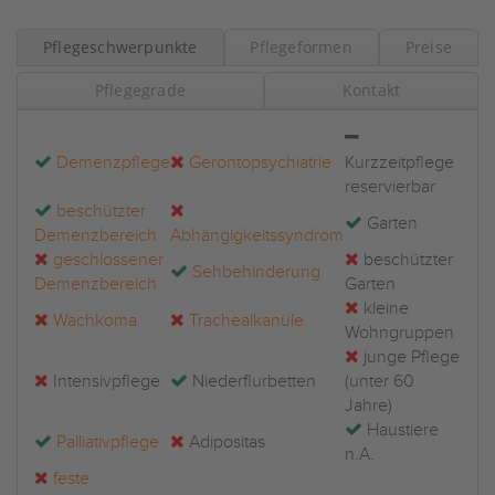
Pflegeschwerpunkte
Pflegeformen
Preise
Pflegegrade
Kontakt
Demenzpflege
Gerontopsychiatrie
Kurzzeitpflege
reservierbar
beschützter
Garten
Demenzbereich
Abhängigkeitssyndrom
geschlossener
beschützter
Sehbehinderung
Demenzbereich
Garten
kleine
Wachkoma
Trachealkanüle
Wohngruppen
junge Pflege
Intensivpflege
Niederflurbetten
(unter 60
Jahre)
Haustiere
Palliativpflege
Adipositas
n.A.
feste