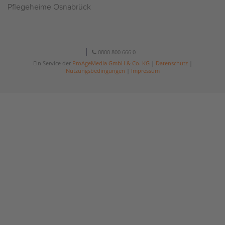
Pflegeheime Osnabrück
0800 800 666 0
Ein Service der
ProAgeMedia GmbH & Co. KG
|
Datenschutz
|
Nutzungsbedingungen
|
Impressum