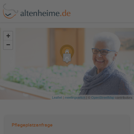
?>
+
−
Leaflet
|
meetingswitch
| ©
OpenStreetMap
contributors
Pflegeplatzanfrage