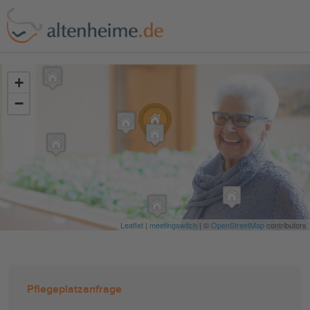
?>
+
−
Leaflet
|
meetingswitch
| ©
OpenStreetMap
contributors
Pflegeplatzanfrage