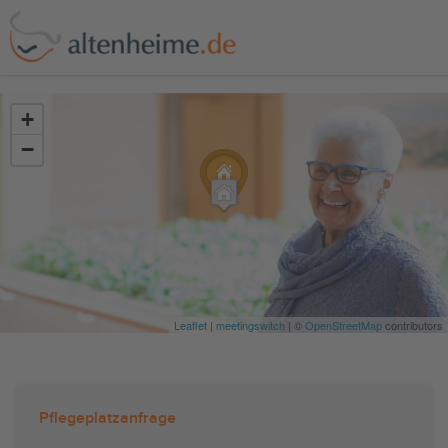
?>
+
−
Leaflet
|
meetingswitch
| ©
OpenStreetMap
contributors
Pflegeplatzanfrage