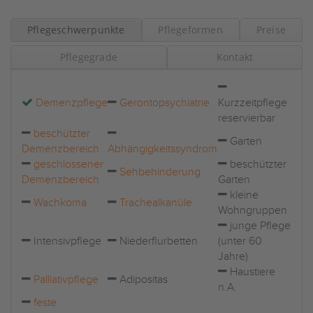
Pflegeschwerpunkte
Pflegeformen
Preise
Pflegegrade
Kontakt
Demenzpflege
Gerontopsychiatrie
Kurzzeitpflege
reservierbar
beschützter
Garten
Demenzbereich
Abhängigkeitssyndrom
geschlossener
beschützter
Sehbehinderung
Demenzbereich
Garten
kleine
Wachkoma
Trachealkanüle
Wohngruppen
junge Pflege
Intensivpflege
Niederflurbetten
(unter 60
Jahre)
Haustiere
Palliativpflege
Adipositas
n.A.
feste