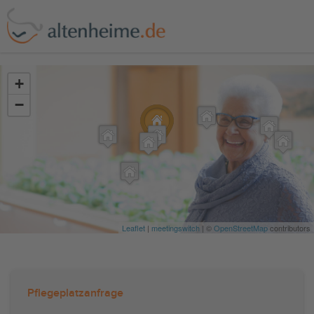
?>
+
−
Leaflet
|
meetingswitch
| ©
OpenStreetMap
contributors
Pflegeplatzanfrage