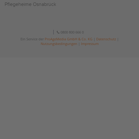
Pflegeheime Osnabrück
0800 800 666 0
Ein Service der
ProAgeMedia GmbH & Co. KG
|
Datenschutz
|
Nutzungsbedingungen
|
Impressum