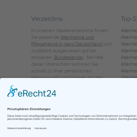
Verzeichnis
Top-S
In unserem Städteverzeichnis finden
Altenh
Sie passende
Altenheime und
Altenhe
Pflegeheime in ganz Deutschland
und
Altenh
zusätzlich ausgewiesen auf die
Altenh
einzelnen
Bundesländer
. Mit Hilfe
Altenh
dieser Übersichten kommen Sie
Altenh
schnell zu Ihrer persönlichen
Altenhe
Heimauswahl und können mit den
Altenh
Detailinformationen über die
Altenh
einzelnen Häuser Leistungsvergleiche
Altenhe
vornehmen.
Ein Service der
ProAgeMedia GmbH & Co. KG
|
Datenschutz
|
Nutz