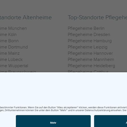
tandorte Altenheime
Top-Standorte Pflegeh
eime München
Pflegeheime Berlin
ime Köln
Pflegeheime Dresden
eime Bonn
Pflegeheime Hamburg
eime Dortmund
Pflegeheime Leipzig
eime Mainz
Pflegeheime Hannover
eime Lübeck
Pflegeheime Mannheim
ime Wuppertal
Pflegeheime Heidelberg
eime Braunschweig
Pflegeheime Cottbus
eime Oldenburg
Pflegeheime Göttingen
ime Heilbronn
Pflegeheime Kassel
ungsbedingungen
|
Impressum