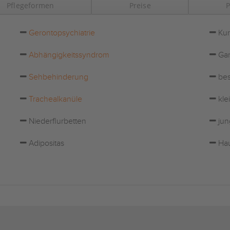
Pflegeformen
Preise
P
Gerontopsychiatrie
Kur
Abhängigkeitssyndrom
Gar
Sehbehinderung
bes
Trachealkanüle
kle
Niederflurbetten
jun
Adipositas
Hau