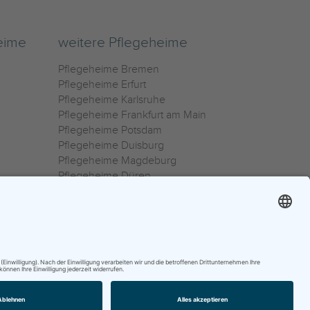
eime
weitere Pflegeheime
Pflegeheime Bremen
Pflegeheime Erfurt
Pflegeheime Karlsruhe
Pflegeheime Frankfurt am Main
Pflegeheime Potsdam
Pflegeheime Duisburg
Pflegeheime Magdeburg
Pflegeheime Düren
Pflegeheime Ulm
Pflegeheime Osnabrück
0800 800 666 0