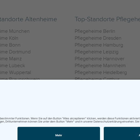
tandorte Altenheime
Top-Standorte Pflegeh
eime München
Pflegeheime Berlin
ime Köln
Pflegeheime Dresden
eime Bonn
Pflegeheime Hamburg
eime Dortmund
Pflegeheime Leipzig
eime Mainz
Pflegeheime Hannover
eime Lübeck
Pflegeheime Mannheim
ime Wuppertal
Pflegeheime Heidelberg
eime Braunschweig
Pflegeheime Cottbus
eime Oldenburg
Pflegeheime Göttingen
ime Heilbronn
Pflegeheime Kassel
ungsbedingungen
|
Impressum