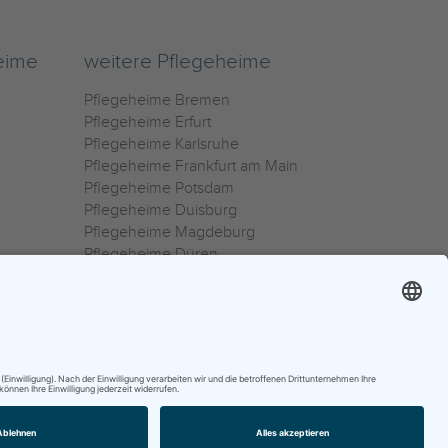
eime
weitere Pflegeheime
Pflegeheime Bremen
Pflegeheime Erfurt
Pflegeheime Karlsruhe
Pflegeheime Frankfurt am Main
Pflegeheime Potsdam
Pflegeheime Duisburg
Pflegeheime Magdeburg
Pflegeheime Düren
Pflegeheime Ulm
Pflegeheime Osnabrück
0800 800 666 0