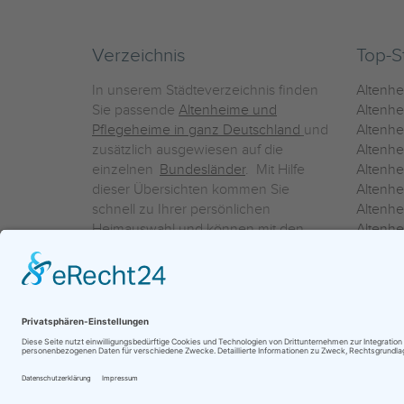
Verzeichnis
Top-S
In unserem Städteverzeichnis finden
Altenh
Sie passende
Altenheime und
Altenhe
Pflegeheime in ganz Deutschland
und
Altenh
zusätzlich ausgewiesen auf die
Altenh
einzelnen
Bundesländer
. Mit Hilfe
Altenh
dieser Übersichten kommen Sie
Altenh
schnell zu Ihrer persönlichen
Altenhe
Heimauswahl und können mit den
Altenh
Detailinformationen über die
Altenh
einzelnen Häuser Leistungsvergleiche
Altenhe
vornehmen.
Ein Service der
ProAgeMedia GmbH & Co. KG
|
Datenschutz
|
Nutz