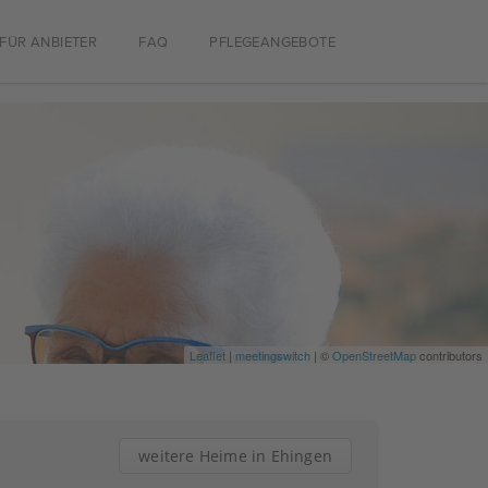
FÜR ANBIETER
FAQ
PFLEGEANGEBOTE
Leaflet
|
meetingswitch
| ©
OpenStreetMap
contributors
weitere Heime in Ehingen