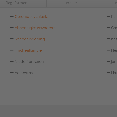
Pflegeformen
Preise
P
Gerontopsychiatrie
Kur
Abhängigkeitssyndrom
Gar
Sehbehinderung
bes
Trachealkanüle
kle
Niederflurbetten
jun
Adipositas
Hau