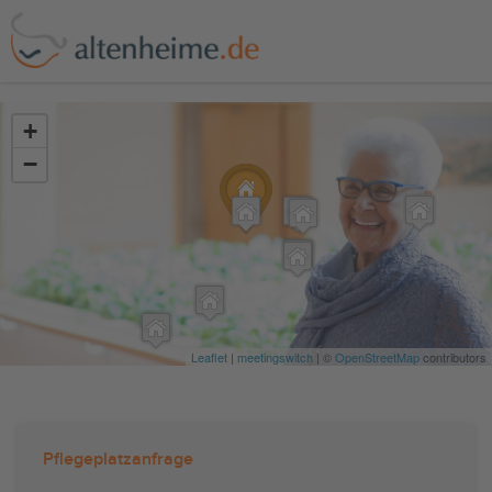
?>
+
−
Leaflet
|
meetingswitch
| ©
OpenStreetMap
contributors
Pflegeplatzanfrage