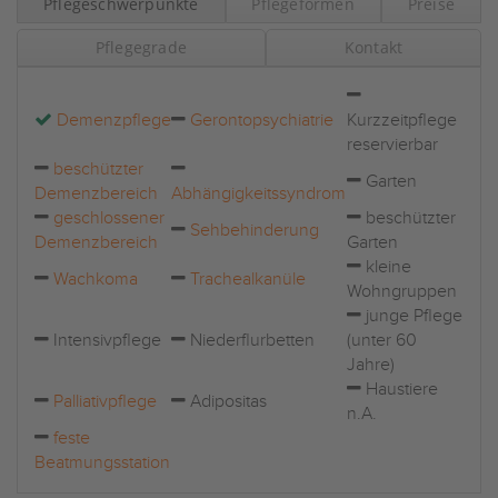
Pflegeschwerpunkte
Pflegeformen
Preise
Pflegegrade
Kontakt
Demenzpflege
Gerontopsychiatrie
Kurzzeitpflege
reservierbar
beschützter
Garten
Demenzbereich
Abhängigkeitssyndrom
geschlossener
beschützter
Sehbehinderung
Demenzbereich
Garten
kleine
Wachkoma
Trachealkanüle
Wohngruppen
junge Pflege
Intensivpflege
Niederflurbetten
(unter 60
Jahre)
Haustiere
Palliativpflege
Adipositas
n.A.
feste
Beatmungsstation