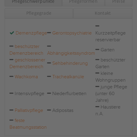
Pflegeschwerpunkte
Pflegeformen
Preise
Pflegegrade
Kontakt
Demenzpflege
Gerontopsychiatrie
Kurzzeitpflege
reservierbar
beschützter
Garten
Demenzbereich
Abhängigkeitssyndrom
geschlossener
beschützter
Sehbehinderung
Demenzbereich
Garten
kleine
Wachkoma
Trachealkanüle
Wohngruppen
junge Pflege
Intensivpflege
Niederflurbetten
(unter 60
Jahre)
Haustiere
Palliativpflege
Adipositas
n.A.
feste
Beatmungsstation