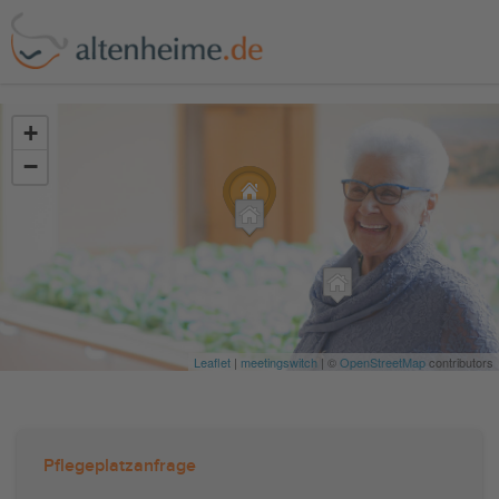
?>
+
−
Leaflet
|
meetingswitch
| ©
OpenStreetMap
contributors
Pflegeplatzanfrage