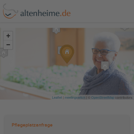
?>
+
−
Leaflet
|
meetingswitch
| ©
OpenStreetMap
contributors
Pflegeplatzanfrage