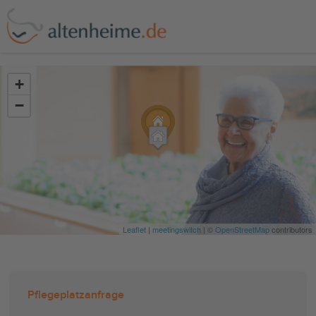
?>
+
−
Leaflet
|
meetingswitch
| ©
OpenStreetMap
contributors
Pflegeplatzanfrage