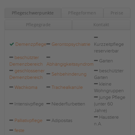
Pflegeschwerpunkte
Pflegeformen
Preise
Pflegegrade
Kontakt
Demenzpflege
Gerontopsychiatrie
Kurzzeitpflege
reservierbar
beschützter
Garten
Demenzbereich
Abhängigkeitssyndrom
geschlossener
beschützter
Sehbehinderung
Demenzbereich
Garten
kleine
Wachkoma
Trachealkanüle
Wohngruppen
junge Pflege
Intensivpflege
Niederflurbetten
(unter 60
Jahre)
Haustiere
Palliativpflege
Adipositas
n.A.
feste