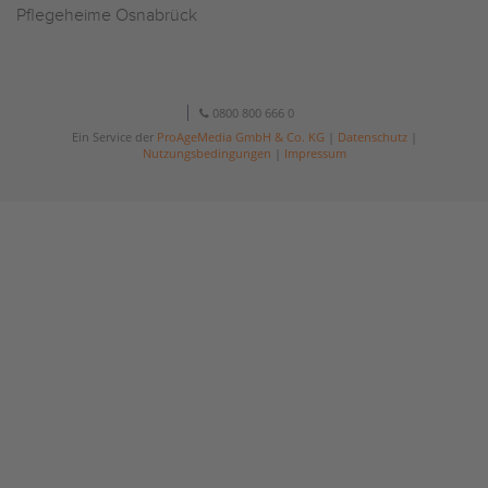
Pflegeheime Osnabrück
0800 800 666 0
Ein Service der
ProAgeMedia GmbH & Co. KG
|
Datenschutz
|
Nutzungsbedingungen
|
Impressum