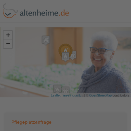
?>
+
−
Leaflet
|
meetingswitch
| ©
OpenStreetMap
contributors
Pflegeplatzanfrage