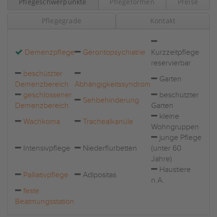
Pflegeschwerpunkte
Pflegeformen
Preise
Pflegegrade
Kontakt
Demenzpflege
Gerontopsychiatrie
Kurzzeitpflege
reservierbar
beschützter
Garten
Demenzbereich
Abhängigkeitssyndrom
geschlossener
beschützter
Sehbehinderung
Demenzbereich
Garten
kleine
Wachkoma
Trachealkanüle
Wohngruppen
junge Pflege
Intensivpflege
Niederflurbetten
(unter 60
Jahre)
Haustiere
Palliativpflege
Adipositas
n.A.
feste
Beatmungsstation