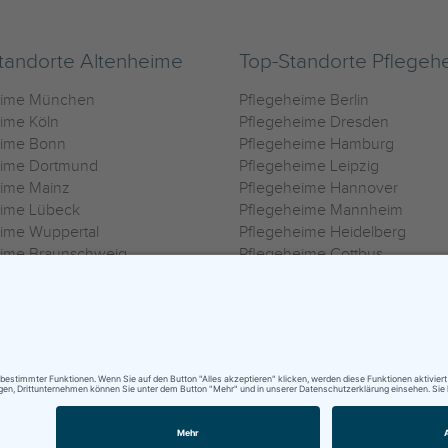
tandorte Altenheime
Top-Standorte Pflegeh
eime München
Pflegeheime Berlin
ime Köln
Pflegeheime Dresden
eime Bonn
Pflegeheime Hamburg
eime Dortmund
Pflegeheime Leipzig
eime Mainz
Pflegeheime Hannover
eime Lübeck
Pflegeheime Mannheim
ime Wuppertal
Pflegeheime Heidelberg
eime Braunschweig
Pflegeheime Cottbus
eime Oldenburg
Pflegeheime Göttingen
ime Heilbronn
Pflegeheime Kassel
ungsbedingungen
|
Impressum