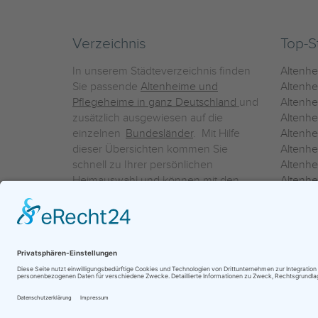
Verzeichnis
Top-S
In unserem Städteverzeichnis finden
Altenh
Sie passende
Altenheime und
Altenhe
Pflegeheime in ganz Deutschland
und
Altenh
zusätzlich ausgewiesen auf die
Altenh
einzelnen
Bundesländer
. Mit Hilfe
Altenh
dieser Übersichten kommen Sie
Altenh
schnell zu Ihrer persönlichen
Altenhe
Heimauswahl und können mit den
Altenh
Detailinformationen über die
Altenh
einzelnen Häuser Leistungsvergleiche
Altenhe
vornehmen.
Ein Service der
ProAgeMedia GmbH & Co. KG
|
Datenschutz
|
Nutz