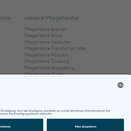
eime
weitere Pflegeheime
Pflegeheime Bremen
Pflegeheime Erfurt
Pflegeheime Karlsruhe
Pflegeheime Frankfurt am Main
Pflegeheime Potsdam
Pflegeheime Duisburg
Pflegeheime Magdeburg
Pflegeheime Düren
Pflegeheime Ulm
Pflegeheime Osnabrück
0800 800 666 0