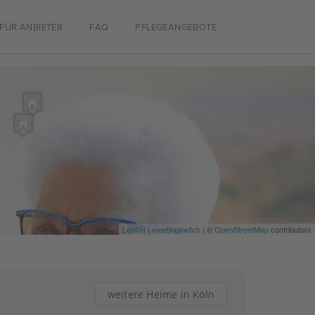
FÜR ANBIETER
FAQ
PFLEGEANGEBOTE
Leaflet
|
meetingswitch
| ©
OpenStreetMap
contributors
weitere Heime in Köln