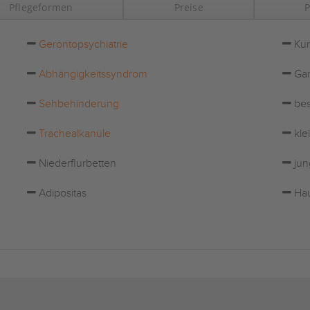
Pflegeformen
Preise
P
Gerontopsychiatrie
Kur
Abhängigkeitssyndrom
Gar
Sehbehinderung
bes
Trachealkanüle
kle
Niederflurbetten
jun
Adipositas
Hau