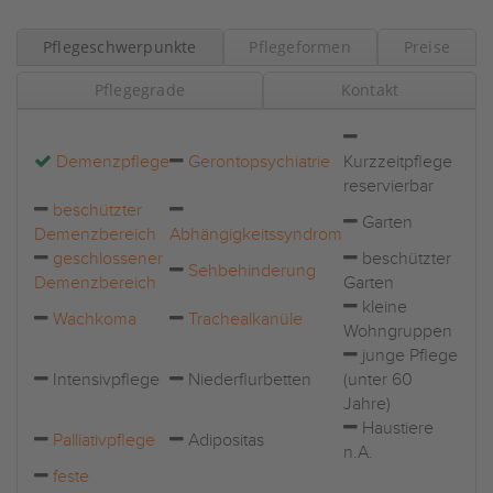
Pflegeschwerpunkte
Pflegeformen
Preise
Pflegegrade
Kontakt
Demenzpflege
Gerontopsychiatrie
Kurzzeitpflege
reservierbar
beschützter
Garten
Demenzbereich
Abhängigkeitssyndrom
geschlossener
beschützter
Sehbehinderung
Demenzbereich
Garten
kleine
Wachkoma
Trachealkanüle
Wohngruppen
junge Pflege
Intensivpflege
Niederflurbetten
(unter 60
Jahre)
Haustiere
Palliativpflege
Adipositas
n.A.
feste