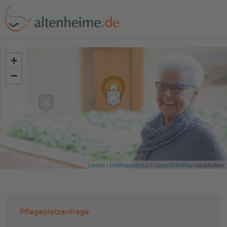
?>
+
−
Leaflet
|
meetingswitch
| ©
OpenStreetMap
contributors
Pflegeplatzanfrage