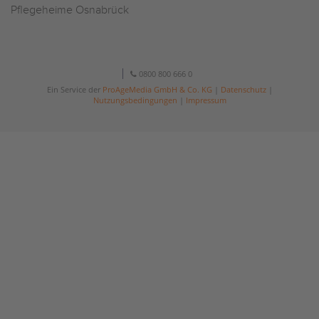
Pflegeheime Osnabrück
0800 800 666 0
Ein Service der
ProAgeMedia GmbH & Co. KG
|
Datenschutz
|
Nutzungsbedingungen
|
Impressum