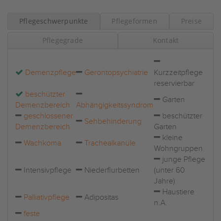
Pflegeschwerpunkte
Pflegeformen
Preise
Pflegegrade
Kontakt
Demenzpflege
Gerontopsychiatrie
Kurzzeitpflege
reservierbar
beschützter
Garten
Demenzbereich
Abhängigkeitssyndrom
geschlossener
beschützter
Sehbehinderung
Demenzbereich
Garten
kleine
Wachkoma
Trachealkanüle
Wohngruppen
junge Pflege
Intensivpflege
Niederflurbetten
(unter 60
Jahre)
Haustiere
Palliativpflege
Adipositas
n.A.
feste