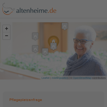
?>
+
−
Leaflet
|
meetingswitch
| ©
OpenStreetMap
contributors
Pflegeplatzanfrage