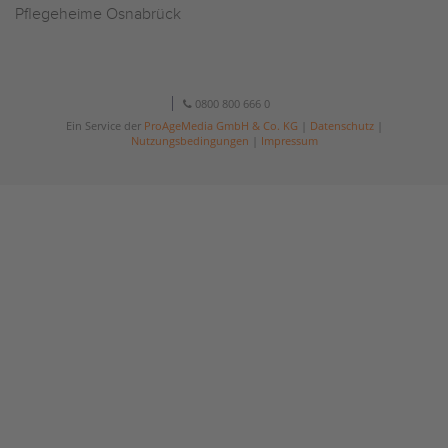
Pflegeheime Osnabrück
0800 800 666 0
Ein Service der
ProAgeMedia GmbH & Co. KG
|
Datenschutz
|
Nutzungsbedingungen
|
Impressum