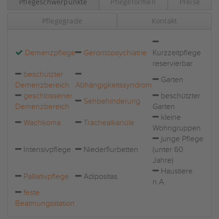
Pflegeschwerpunkte
Pflegeformen
Preise
Pflegegrade
Kontakt
Demenzpflege
Gerontopsychiatrie
Kurzzeitpflege
reservierbar
beschützter
Garten
Demenzbereich
Abhängigkeitssyndrom
geschlossener
beschützter
Sehbehinderung
Demenzbereich
Garten
kleine
Wachkoma
Trachealkanüle
Wohngruppen
junge Pflege
Intensivpflege
Niederflurbetten
(unter 60
Jahre)
Haustiere
Palliativpflege
Adipositas
n.A.
feste
Beatmungsstation