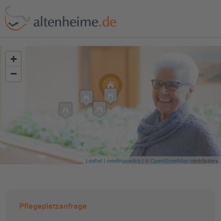
?>
+
−
Leaflet
|
meetingswitch
| ©
OpenStreetMap
contributors
Pflegeplatzanfrage