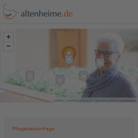
?>
+
−
Leaflet
|
meetingswitch
| ©
OpenStreetMap
contributors
Pflegeplatzanfrage