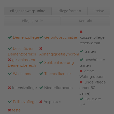
Pflegeschwerpunkte
Pflegeformen
Preise
Pflegegrade
Kontakt
Demenzpflege
Gerontopsychiatrie
Kurzzeitpflege
reservierbar
beschützter
Garten
Demenzbereich
Abhängigkeitssyndrom
geschlossener
beschützter
Sehbehinderung
Demenzbereich
Garten
kleine
Wachkoma
Trachealkanüle
Wohngruppen
junge Pflege
Intensivpflege
Niederflurbetten
(unter 60
Jahre)
Haustiere
Palliativpflege
Adipositas
n.A.
feste