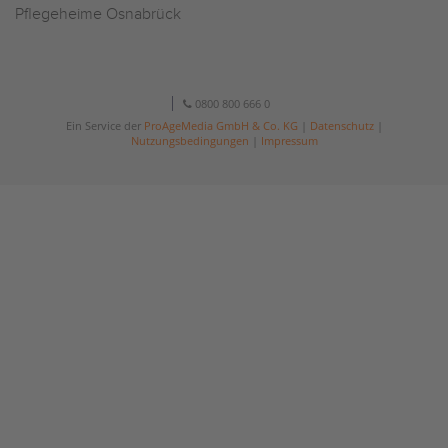
Pflegeheime Osnabrück
0800 800 666 0
Ein Service der
ProAgeMedia GmbH & Co. KG
|
Datenschutz
|
Nutzungsbedingungen
|
Impressum