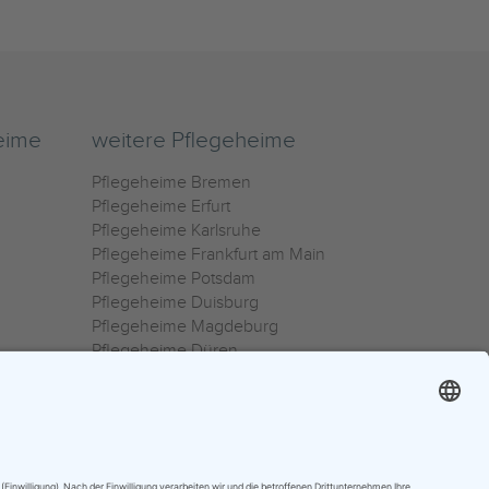
eime
weitere Pflegeheime
Pflegeheime Bremen
Pflegeheime Erfurt
Pflegeheime Karlsruhe
Pflegeheime Frankfurt am Main
Pflegeheime Potsdam
Pflegeheime Duisburg
Pflegeheime Magdeburg
Pflegeheime Düren
Pflegeheime Ulm
Pflegeheime Osnabrück