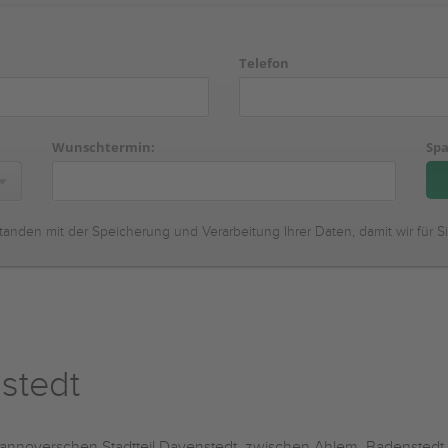
Telefon
Wunschtermin:
Spa
tanden mit der Speicherung und Verarbeitung Ihrer Daten, damit wir für S
stedt
annoverschen Stadtteil Davenstedt, zwischen Ahlem, Badenstedt u