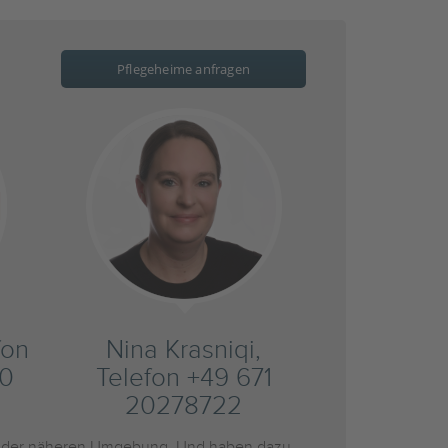
Pflegeheime anfragen
fon
Nina Krasniqi,
20
Telefon +49 671
20278722
 der näheren Umgebung. Und haben dazu