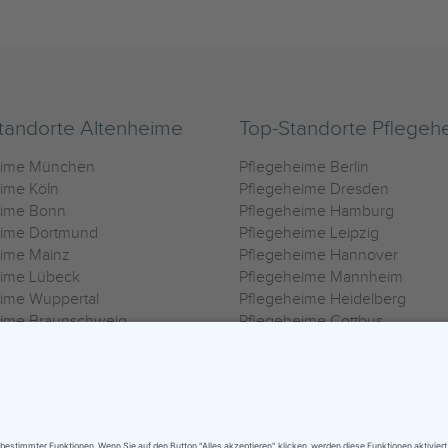
tandorte Altenheime
Top-Standorte Pflegeh
eime München
Pflegeheime Berlin
ime Köln
Pflegeheime Dresden
eime Bonn
Pflegeheime Hamburg
eime Dortmund
Pflegeheime Leipzig
eime Mainz
Pflegeheime Hannover
eime Lübeck
Pflegeheime Mannheim
ime Wuppertal
Pflegeheime Heidelberg
eime Braunschweig
Pflegeheime Cottbus
eime Oldenburg
Pflegeheime Göttingen
ime Heilbronn
Pflegeheime Kassel