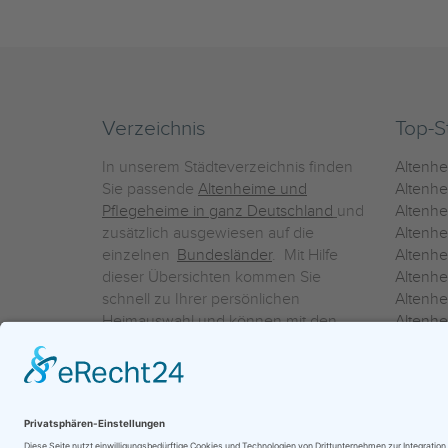
Verzeichnis
Top-S
In unserem Städteverzeichnis finden
Altenh
Sie passende
Altenheime und
Altenhe
Pflegeheime in ganz Deutschland
und
Altenh
zusätzlich ausgewiesen auf die
Altenh
einzelnen
Bundesländer
. Mit Hilfe
Altenh
dieser Übersichten kommen Sie
Altenh
schnell zu Ihrer persönlichen
Altenhe
Heimauswahl und können mit den
Altenh
Detailinformationen über die
Altenh
einzelnen Häuser Leistungsvergleiche
Altenhe
vornehmen.