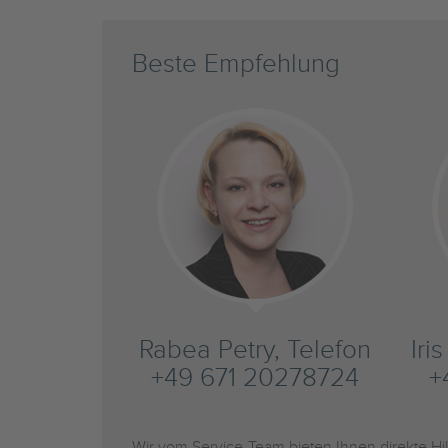
Beste Empfehlung
Rabea Petry, Telefon
Iri
+49 671 20278724
+
Wir vom Service-Team bieten Ihnen direkte H