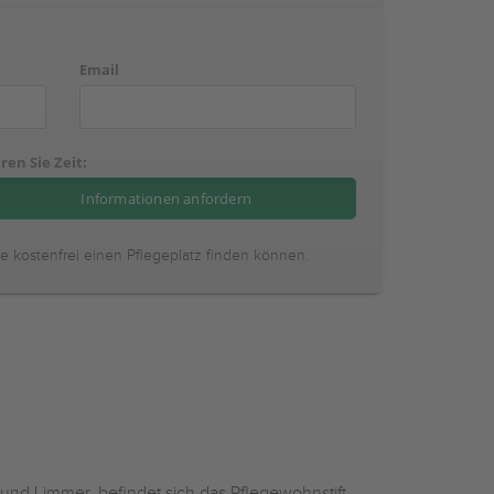
Email
ren Sie Zeit:
ie kostenfrei einen Pflegeplatz finden können.
nd Limmer, befindet sich das Pflegewohnstift