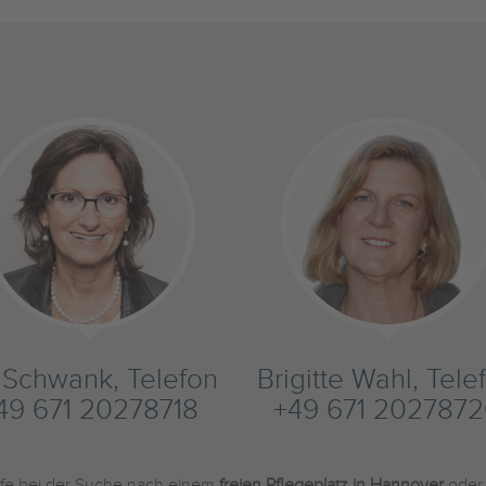
s Schwank, Telefon
Brigitte Wahl, Tele
49 671 20278718
+49 671 202787
ilfe bei der Suche nach einem
freien Pflegeplatz in Hannover
oder