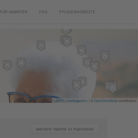
FÜR ANBIETER
FAQ
PFLEGEANGEBOTE
Leaflet
|
meetingswitch
| ©
OpenStreetMap
contributors
weitere Heime in Hannover