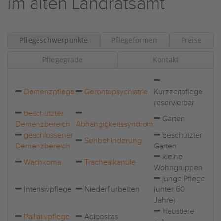
im alten Landratsamt
Pflegeschwerpunkte
Pflegeformen
Preise
Pflegegrade
Kontakt
Demenzpflege
Gerontopsychiatrie
Kurzzeitpflege
reservierbar
beschützter
Garten
Demenzbereich
Abhängigkeitssyndrom
geschlossener
beschützter
Sehbehinderung
Demenzbereich
Garten
kleine
Wachkoma
Trachealkanüle
Wohngruppen
junge Pflege
Intensivpflege
Niederflurbetten
(unter 60
Jahre)
Haustiere
Palliativpflege
Adipositas