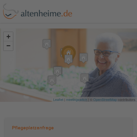
?>
+
−
Leaflet
|
meetingswitch
| ©
OpenStreetMap
contributors
Pflegeplatzanfrage