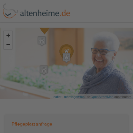
?>
+
−
Leaflet
|
meetingswitch
| ©
OpenStreetMap
contributors
Pflegeplatzanfrage