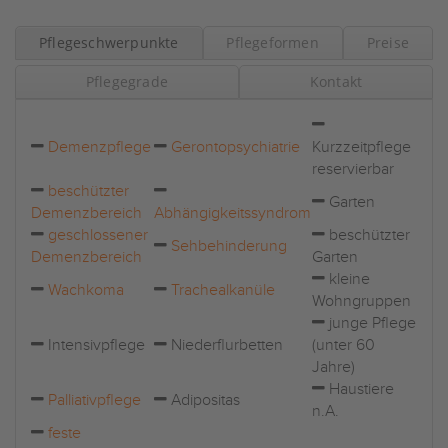
Pflegeschwerpunkte
Pflegeformen
Preise
Pflegegrade
Kontakt
Demenzpflege
Gerontopsychiatrie
Kurzzeitpflege
reservierbar
beschützter
Garten
Demenzbereich
Abhängigkeitssyndrom
geschlossener
beschützter
Sehbehinderung
Demenzbereich
Garten
kleine
Wachkoma
Trachealkanüle
Wohngruppen
junge Pflege
Intensivpflege
Niederflurbetten
(unter 60
Jahre)
Haustiere
Palliativpflege
Adipositas
n.A.
feste