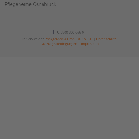
Pflegeheime Osnabrück
0800 800 666 0
Ein Service der
ProAgeMedia GmbH & Co. KG
|
Datenschutz
|
Nutzungsbedingungen
|
Impressum