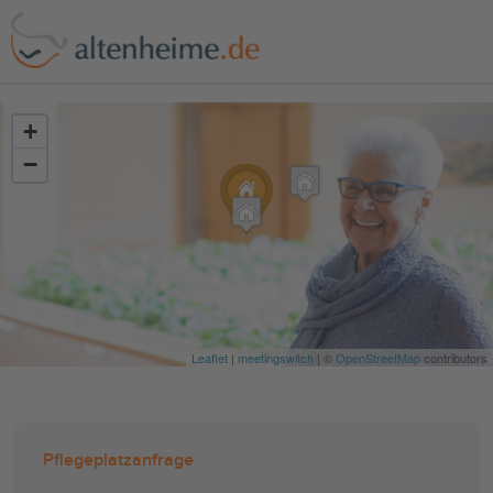
?>
+
−
Leaflet
|
meetingswitch
| ©
OpenStreetMap
contributors
Pflegeplatzanfrage