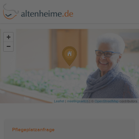
?>
+
−
Leaflet
|
meetingswitch
| ©
OpenStreetMap
contributors
Pflegeplatzanfrage