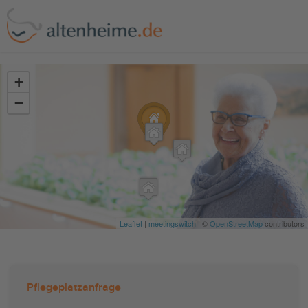
?>
+
−
Leaflet
|
meetingswitch
| ©
OpenStreetMap
contributors
Pflegeplatzanfrage