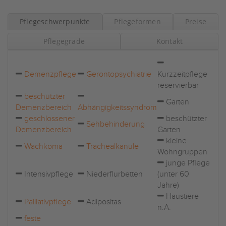
Pflegeschwerpunkte
Pflegeformen
Preise
Pflegegrade
Kontakt
Demenzpflege
Gerontopsychiatrie
Kurzzeitpflege
reservierbar
beschützter
Garten
Demenzbereich
Abhängigkeitssyndrom
geschlossener
beschützter
Sehbehinderung
Demenzbereich
Garten
kleine
Wachkoma
Trachealkanüle
Wohngruppen
junge Pflege
Intensivpflege
Niederflurbetten
(unter 60
Jahre)
Haustiere
Palliativpflege
Adipositas
n.A.
feste