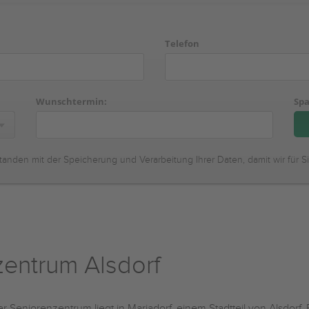
Telefon
Wunschtermin:
Spa
tanden mit der Speicherung und Verarbeitung Ihrer Daten, damit wir für S
nzentrum Alsdorf
r Seniorenzentrum liegt in Mariadorf, einem Stadtteil von Alsdorf.