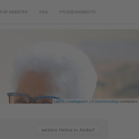
FÜR ANBIETER
FAQ
PFLEGEANGEBOTE
Leaflet
|
meetingswitch
| ©
OpenStreetMap
contributors
weitere Heime in Alsdorf