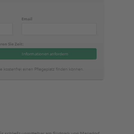
Email
ren Sie Zeit:
ie kostenfrei einen Pflegeplatz finden können.
 Es schließt unmittelbar am Südpark von Mariadorf