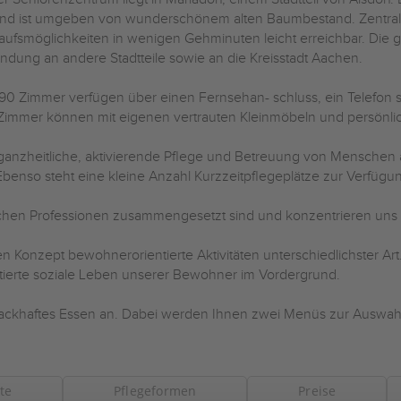
nd ist umgeben von wunderschönem alten Baumbestand. Zentra
aufsmöglichkeiten in wenigen Gehminuten leicht erreichbar. Die g
ndung an andere Stadtteile sowie an die Kreisstadt Aachen.
 90 Zimmer verfügen über einen Fernsehan- schluss, ein Telefon 
Zimmer können mit eigenen vertrauten Kleinmöbeln und persönli
ganzheitliche, aktivierende Pflege und Betreuung von Menschen all
Ebenso steht eine kleine Anzahl Kurzzeitpflegeplätze zur Verfü
dlichen Professionen zusammengesetzt sind und konzentrieren uns
len Konzept bewohnerorientierte Aktivitäten unterschiedlichster A
ntierte soziale Leben unserer Bewohner im Vordergrund.
ackhaftes Essen an. Dabei werden Ihnen zwei Menüs zur Auswahl
te
Pflegeformen
Preise