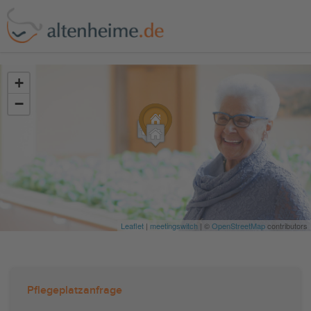
?>
+
−
Leaflet
|
meetingswitch
| ©
OpenStreetMap
contributors
Pflegeplatzanfrage