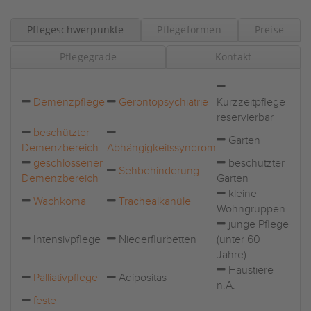
Pflegeschwerpunkte
Pflegeformen
Preise
Pflegegrade
Kontakt
Demenzpflege
Gerontopsychiatrie
Kurzzeitpflege
reservierbar
beschützter
Garten
Demenzbereich
Abhängigkeitssyndrom
geschlossener
beschützter
Sehbehinderung
Demenzbereich
Garten
kleine
Wachkoma
Trachealkanüle
Wohngruppen
junge Pflege
Intensivpflege
Niederflurbetten
(unter 60
Jahre)
Haustiere
Palliativpflege
Adipositas
n.A.
feste