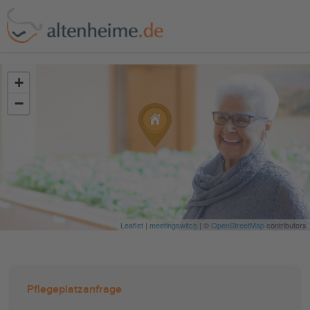
?>
+
−
Leaflet
|
meetingswitch
| ©
OpenStreetMap
contributors
Pflegeplatzanfrage