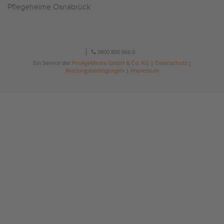
Pflegeheime Osnabrück
0800 800 666 0
Ein Service der
ProAgeMedia GmbH & Co. KG
|
Datenschutz
|
Nutzungsbedingungen
|
Impressum